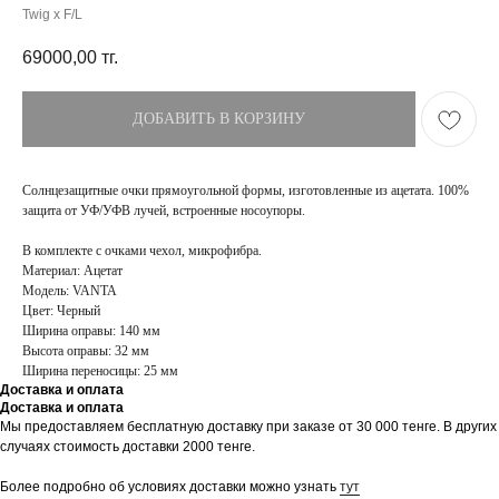
Twig x F/L
69000,00
тг.
ДОБАВИТЬ В КОРЗИНУ
Солнцезащитные очки прямоугольной формы, изготовленные из ацетата. 100%
защита от УФ/УФВ лучей, встроенные носоупоры.
В комплекте с очками чехол, микрофибра.
Материал: Ацетат
Модель: VANTA
Цвет: Черный
Ширина оправы: 140 мм
Высота оправы: 32 мм
Ширина переносицы: 25 мм
Доставка и оплата
Доставка и оплата
ПОКУПАТЕЛЯМ
МАГАЗИН
Мы предоставляем бесплатную доставку при заказе от 30 000 тенге. В других
Доставка
О бренде
случаях стоимость доставки 2000 тенге.
Оплата
Контакты
Возврат и обмен
Блог
Более подробно об условиях доставки можно узнать
тут
FAQ