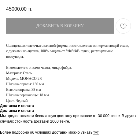
45000,00
тг.
ДОБАВИТЬ В КОРЗИНУ
Солнцезащитные очки овальной формы, изготовленные из нержавеющей стали,
с дужками из ацетата, 100% защита от УФ/УФВ лучей, регулируемые
носоупоры.
В комплекте с очками чехол, микрофибра.
Материал: Сталь
Модель: MONACO 2.0
Ширина оправы: 130 мм
Высота оправы: 38 мм
Ширина переносицы: 18 мм
Цвет: Черный
Доставка и оплата
Доставка и оплата
ПОКУПАТЕЛЯМ
МАГАЗИН
Мы предоставляем бесплатную доставку при заказе от 30 000 тенге. В других
Доставка
О бренде
случаях стоимость доставки 2000 тенге.
Оплата
Контакты
Возврат и обмен
Блог
Более подробно об условиях доставки можно узнать
тут
FAQ