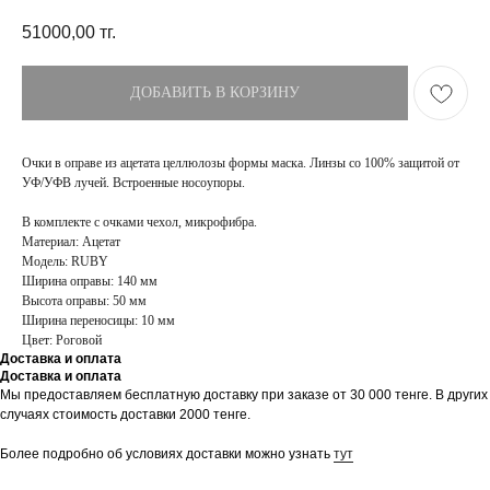
51000,00
тг.
ДОБАВИТЬ В КОРЗИНУ
Очки в оправе из ацетата целлюлозы формы маска. Линзы со 100% защитой от
УФ/УФВ лучей. Встроенные носоупоры.
В комплекте с очками чехол, микрофибра.
Материал: Ацетат
Модель: RUBY
Ширина оправы: 140 мм
Высота оправы: 50 мм
Ширина переносицы: 10 мм
Цвет: Роговой
Доставка и оплата
Доставка и оплата
Мы предоставляем бесплатную доставку при заказе от 30 000 тенге. В других
ПОКУПАТЕЛЯМ
МАГАЗИН
случаях стоимость доставки 2000 тенге.
Доставка
О бренде
Оплата
Контакты
Более подробно об условиях доставки можно узнать
тут
Возврат и обмен
Блог
FAQ