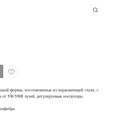
ьной формы, изготовленные из нержавеющей стали, с
а от УФ/УФВ лучей, регулируемые носоупоры.
крофибра.