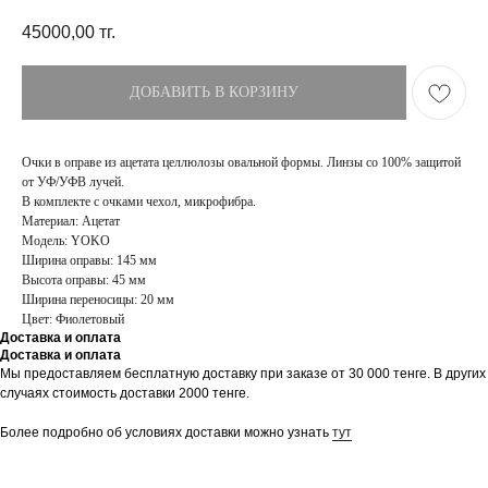
45000,00
тг.
ДОБАВИТЬ В КОРЗИНУ
Очки в оправе из ацетата целлюлозы овальной формы. Линзы со 100% защитой
от УФ/УФВ лучей.
В комплекте с очками чехол, микрофибра.
Материал: Ацетат
Модель: YOKO
Ширина оправы: 145 мм
Высота оправы: 45 мм
Ширина переносицы: 20 мм
Цвет: Фиолетовый
Доставка и оплата
Доставка и оплата
Мы предоставляем бесплатную доставку при заказе от 30 000 тенге. В других
ПОКУПАТЕЛЯМ
МАГАЗИН
случаях стоимость доставки 2000 тенге.
Доставка
О бренде
Оплата
Контакты
Более подробно об условиях доставки можно узнать
тут
Возврат и обмен
Блог
FAQ