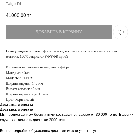
Twig x F/L
41000,00
тг.
ДОБАВИТЬ В КОРЗИНУ
Солнцезащитные очки в форме маски, изготовленные из гипоаллергенного
металла. 100% защита от УФ/УФВ лучей.
В комплекте с очками чехол, микрофибра.
Материал: Сталь
Модель: SPEEDY
Ширина оправы: 145 мм
Высота оправы: 40 мм
Ширина переносицы: 13 мм
Цвет: Коричневый
Доставка и оплата
Доставка и оплата
ПОКУПАТЕЛЯМ
МАГАЗИН
Мы предоставляем бесплатную доставку при заказе от 30 000 тенге. В других
Доставка
О бренде
случаях стоимость доставки 2000 тенге.
Оплата
Контакты
Возврат и обмен
Блог
Более подробно об условиях доставки можно узнать
тут
FAQ