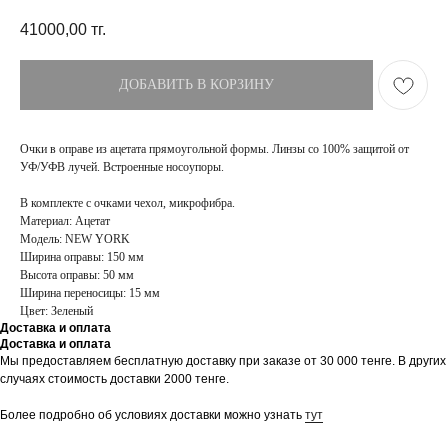
41000,00
тг.
ДОБАВИТЬ В КОРЗИНУ
Очки в оправе из ацетата прямоугольной формы. Линзы со 100% защитой от
УФ/УФВ лучей. Встроенные носоупоры.
В комплекте с очками чехол, микрофибра.
Материал: Ацетат
Модель: NEW YORK
Ширина оправы: 150 мм
Высота оправы: 50 мм
Ширина переносицы: 15 мм
Цвет: Зеленый
Доставка и оплата
Доставка и оплата
Мы предоставляем бесплатную доставку при заказе от 30 000 тенге. В других
ПОКУПАТЕЛЯМ
МАГАЗИН
случаях стоимость доставки 2000 тенге.
Доставка
О бренде
Оплата
Контакты
Более подробно об условиях доставки можно узнать
тут
Возврат и обмен
Блог
FAQ