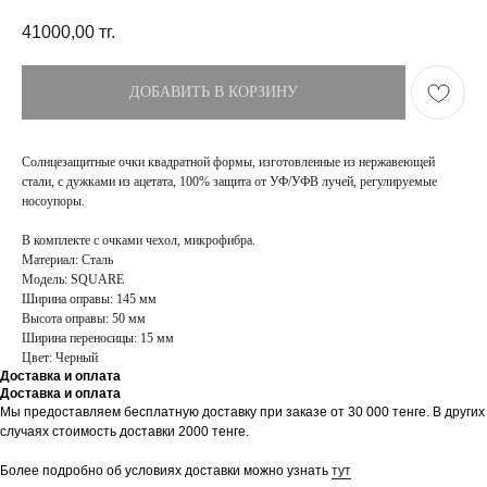
41000,00
тг.
ДОБАВИТЬ В КОРЗИНУ
Солнцезащитные очки квадратной формы, изготовленные из нержавеющей
стали, с дужками из ацетата, 100% защита от УФ/УФВ лучей, регулируемые
носоупоры.
В комплекте с очками чехол, микрофибра.
Материал: Сталь
Модель: SQUARE
Ширина оправы: 145 мм
Высота оправы: 50 мм
Ширина переносицы: 15 мм
Цвет: Черный
Доставка и оплата
Доставка и оплата
ПОКУПАТЕЛЯМ
МАГАЗИН
Мы предоставляем бесплатную доставку при заказе от 30 000 тенге. В других
Доставка
О бренде
случаях стоимость доставки 2000 тенге.
Оплата
Контакты
Возврат и обмен
Блог
Более подробно об условиях доставки можно узнать
тут
FAQ