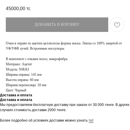
45000,00
тг.
ДОБАВИТЬ В КОРЗИНУ
Очки в оправе из ацетата целлюлозы формы маска. Линзы со 100% защитой от
УФ/УФВ лучей. Встроенные носоупоры.
В комплекте с очками чехол, микрофибра.
Материал: Ацетат
Модель: NIKKI
Ширина оправы: 145 мм
Высота оправы: 60 мм
Ширина переносицы: 10 мм
Цвет: Черный
Доставка и оплата
Доставка и оплата
Мы предоставляем бесплатную доставку при заказе от 30 000 тенге. В других
ПОКУПАТЕЛЯМ
МАГАЗИН
случаях стоимость доставки 2000 тенге.
Доставка
О бренде
Оплата
Контакты
Более подробно об условиях доставки можно узнать
тут
Возврат и обмен
Блог
FAQ