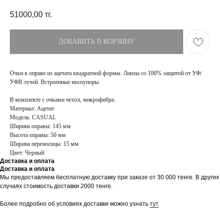
51000,00
тг.
ДОБАВИТЬ В КОРЗИНУ
Очки в оправе из ацетата квадратной формы. Линзы со 100% защитой от УФ/
УФВ лучей. Встроенные носоупоры.
В комплекте с очками чехол, микрофибра.
Материал: Ацетат
Модель: CASUAL
Ширина оправы: 145 мм
Высота оправы: 50 мм
Ширина переносицы: 15 мм
Цвет: Черный
Доставка и оплата
Доставка и оплата
Мы предоставляем бесплатную доставку при заказе от 30 000 тенге. В других
ПОКУПАТЕЛЯМ
МАГАЗИН
случаях стоимость доставки 2000 тенге.
Доставка
О бренде
Оплата
Контакты
Более подробно об условиях доставки можно узнать
тут
Возврат и обмен
Блог
FAQ