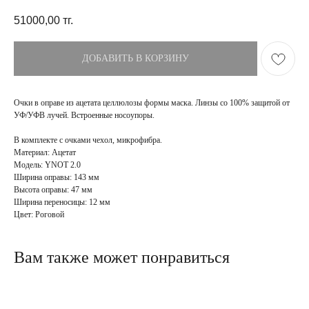
51000,00
тг.
ДОБАВИТЬ В КОРЗИНУ
Очки в оправе из ацетата целлюлозы формы маска. Линзы со 100% защитой от
УФ/УФВ лучей. Встроенные носоупоры.
В комплекте с очками чехол, микрофибра.
Материал: Ацетат
Модель: YNOT 2.0
Ширина оправы: 143 мм
Высота оправы: 47 мм
ПОКУПАТЕЛЯМ
МАГАЗИН
Ширина переносицы: 12 мм
Доставка
О бренде
Цвет: Роговой
Оплата
Контакты
Возврат и обмен
Блог
FAQ
Вам также может понравиться