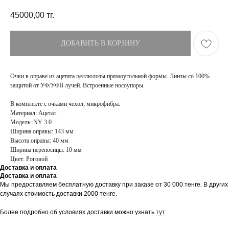
45000,00
тг.
ДОБАВИТЬ В КОРЗИНУ
Очки в оправе из ацетата целлюлозы прямоугольной формы. Линзы со 100%
защитой от УФ/УФВ лучей. Встроенные носоупоры.
В комплекте с очками чехол, микрофибра.
Материал: Ацетат
Модель: NY 3.0
Ширина оправы: 143 мм
Высота оправы: 40 мм
Ширина переносицы: 10 мм
Цвет: Роговой
Доставка и оплата
Доставка и оплата
Мы предоставляем бесплатную доставку при заказе от 30 000 тенге. В других
ПОКУПАТЕЛЯМ
МАГАЗИН
случаях стоимость доставки 2000 тенге.
Доставка
О бренде
Оплата
Контакты
Более подробно об условиях доставки можно узнать
тут
Возврат и обмен
Блог
FAQ