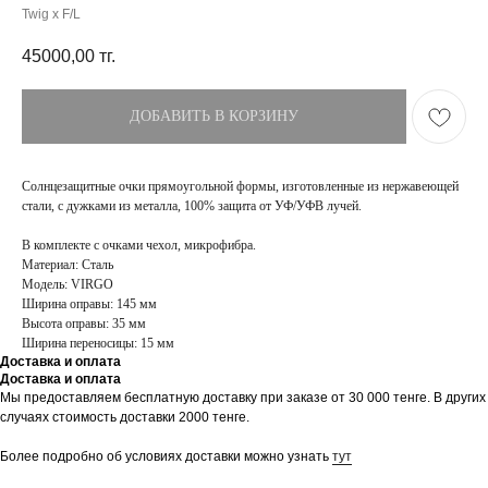
Twig x F/L
45000,00
тг.
ДОБАВИТЬ В КОРЗИНУ
Солнцезащитные очки прямоугольной формы, изготовленные из нержавеющей
стали, с дужками из металла, 100% защита от УФ/УФВ лучей.
В комплекте с очками чехол, микрофибра.
Материал: Сталь
Модель: VIRGO
Ширина оправы: 145 мм
Высота оправы: 35 мм
Ширина переносицы: 15 мм
Доставка и оплата
Доставка и оплата
ПОКУПАТЕЛЯМ
МАГАЗИН
Мы предоставляем бесплатную доставку при заказе от 30 000 тенге. В других
случаях стоимость доставки 2000 тенге.
Доставка
О бренде
Оплата
Контакты
Более подробно об условиях доставки можно узнать
тут
Возврат и обмен
Блог
FAQ