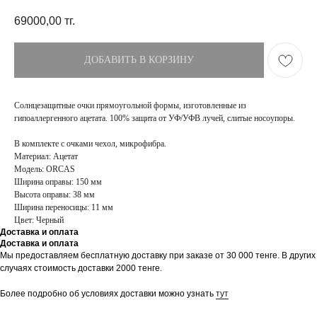
69000,00
тг.
ДОБАВИТЬ В КОРЗИНУ
Солнцезащитные очки прямоугольной формы, изготовленные из
гипоаллергенного ацетата. 100% защита от УФ/УФВ лучей, слитые носоупоры.
В комплекте с очками чехол, микрофибра.
Материал: Ацетат
Модель: ORCAS
Ширина оправы: 150 мм
Высота оправы: 38 мм
Ширина переносицы: 11 мм
Цвет: Черный
Доставка и оплата
Доставка и оплата
Мы предоставляем бесплатную доставку при заказе от 30 000 тенге. В других
ПОКУПАТЕЛЯМ
МАГАЗИН
случаях стоимость доставки 2000 тенге.
Доставка
О бренде
Оплата
Контакты
Более подробно об условиях доставки можно узнать
тут
Возврат и обмен
Блог
FAQ