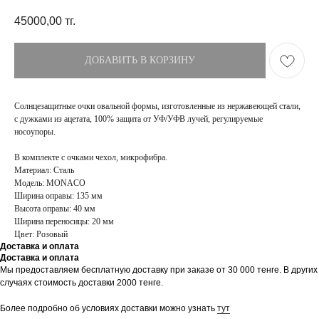
45000,00
тг.
ДОБАВИТЬ В КОРЗИНУ
Солнцезащитные очки овальной формы, изготовленные из нержавеющей стали,
с дужками из ацетата, 100% защита от УФ/УФВ лучей, регулируемые
носоупоры.
В комплекте с очками чехол, микрофибра.
Материал: Сталь
Модель: MONACO
Ширина оправы: 135 мм
Высота оправы: 40 мм
Ширина переносицы: 20 мм
Цвет: Розовый
Доставка и оплата
Доставка и оплата
ПОКУПАТЕЛЯМ
МАГАЗИН
Мы предоставляем бесплатную доставку при заказе от 30 000 тенге. В других
Доставка
О бренде
случаях стоимость доставки 2000 тенге.
Оплата
Контакты
Возврат и обмен
Блог
Более подробно об условиях доставки можно узнать
тут
FAQ