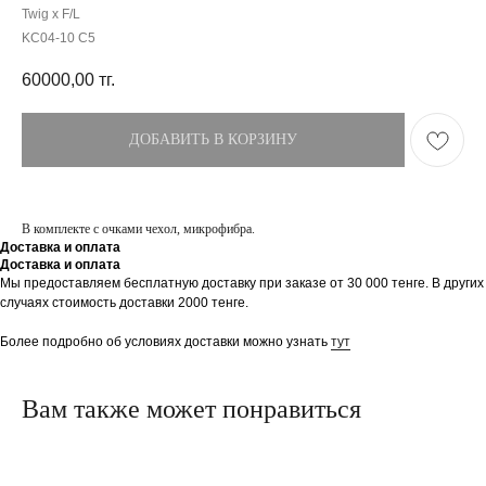
Twig x F/L
KC04-10 C5
60000,00
тг.
ДОБАВИТЬ В КОРЗИНУ
В комплекте с очками чехол, микрофибра.
Доставка и оплата
Доставка и оплата
Мы предоставляем бесплатную доставку при заказе от 30 000 тенге. В других
случаях стоимость доставки 2000 тенге.
ПОКУПАТЕЛЯМ
МАГАЗИН
Доставка
О бренде
Более подробно об условиях доставки можно узнать
тут
Оплата
Контакты
Возврат и обмен
Блог
FAQ
Вам также может понравиться