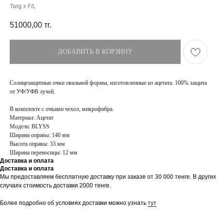
Twig x F/L
51000,00
тг.
ДОБАВИТЬ В КОРЗИНУ
Солнцезащитные очки овальной формы, изготовленные из ацетата. 100% защита
от УФ/УФВ лучей.
В комплекте с очками чехол, микрофибра.
Материал: Ацетат
Модель: BLYSS
Ширина оправы: 140 мм
Высота оправы: 33 мм
Ширина переносицы: 12 мм
Доставка и оплата
Доставка и оплата
ПОКУПАТЕЛЯМ
МАГАЗИН
Мы предоставляем бесплатную доставку при заказе от 30 000 тенге. В других
случаях стоимость доставки 2000 тенге.
Доставка
О бренде
Оплата
Контакты
Более подробно об условиях доставки можно узнать
тут
Возврат и обмен
Блог
FAQ