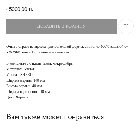
45000,00
тг.
ДОБАВИТЬ В КОРЗИНУ
Очки в оправе из ацетата прямоугольной формы. Линзы со 100% защитой от
УФ/УФВ лучей. Встроенные носоупоры.
В комплекте с очками чехол, микрофибра.
Материал: Ацетат
Модель: SHERO
Ширина оправы: 140 мм
Высота оправы: 40 мм
ПОКУПАТЕЛЯМ
МАГАЗИН
Ширина переносицы: 10 мм
Доставка
О бренде
Цвет: Черный
Оплата
Контакты
Возврат и обмен
Блог
FAQ
Вам также может понравиться